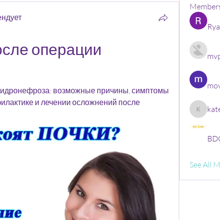
Member
ендует
Rya
сле операции 
mvp
mov
гидронефроза: возможные причины, симптомы 
филактике и лечении осложнений после 
kat
kate
BDG
See All 