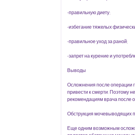
-правильную диету;
-избегание тяжелых физически
-правильное уход за раной;
-запрет на курение и употребл
Выводы
Осложнения после операции г
привести к смерти. Поэтому н
рекомендациям врача после оп
Обструкция мочевыводящих п
Еще одним возможным осложн