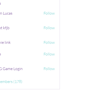
s
n Lucas
Follow
t kfjb
Follow
ie link
Follow
e
Follow
 Game Login
Follow
Members (178)