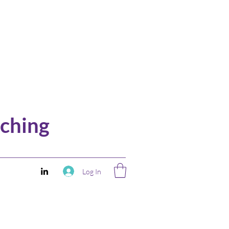
ching
Log In