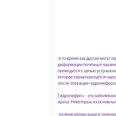
 в то время как другие могут проявиться позже, что приводит к расширению и 
деформации почечных чашечек
проводится с целью устранени
которое характеризуется нару
после операции гидронефроз
Гидронефроз – это заболевани
врача. Некоторые из основны
-полную релаксацию в течение