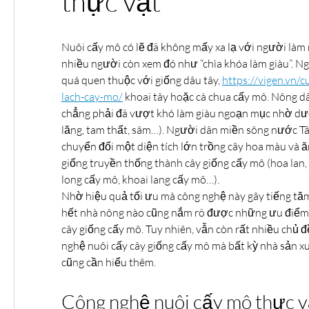
thực vật
Nuôi cấy mô có lẽ đã không mấy xa lạ với người làm 
nhiều người còn xem đó như “chìa khóa làm giàu”. N
quá quen thuộc với giống dâu tây, 
https://vigen.vn/
lach-cay-mo/
 khoai tây hoặc cà chua cấy mô. Nông d
chẳng phải đã vượt khó làm giàu ngoạn mục nhờ dượ
lăng, tam thất, sâm…). Người dân miền sông nước Tâ
chuyển đổi một diện tích lớn trồng cây hoa màu và ăn
giống truyền thống thành cây giống cấy mô (hoa lan, 
long cấy mô, khoai lang cấy mô…).
Nhờ hiệu quả tối ưu mà công nghệ này gây tiếng tă
hết nhà nông nào cũng nắm rõ được những ưu điểm v
cây giống cấy mô. Tuy nhiên, vẫn còn rất nhiều chủ đ
nghệ nuôi cấy cây giống cấy mô mà bất kỳ nhà sản x
cũng cần hiểu thêm.
Công nghệ nuôi cấy mô thực v