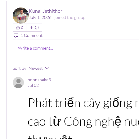
Kunal Jethithor
July 1, 2026
·
joined the group.
0
1 Comment
Write a comment...
Sort by:
Newest
boonsnake3
Jul 02
Phát triển cây giống 
cao từ Công nghệ nuô