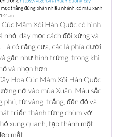
ện trồng. 
https://vigen.vn/thuan-duong-cay-
y mọc thẳng đứng phân nhiều nhánh, có màu xanh 
1-2 cm.
a Cúc Mâm Xôi Hàn Quốc có hình 
á nhỏ, dày mọc cách đối xứng và 
Lá có răng cưa, các lá phía dưới 
à gần như hình trứng, trong khi 
nhỏ và nhọn hơn.
 Cây Hoa Cúc Mâm Xôi Hàn Quốc 
ường nở vào mùa Xuân. Màu sắc 
 phú, từ vàng, trắng, đến đỏ và 
hát triển thành từng chùm với 
hỏ xung quanh, tạo thành một 
đẹp mắt.