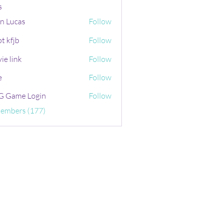
s
n Lucas
Follow
t kfjb
Follow
ie link
Follow
e
Follow
 Game Login
Follow
Members (177)