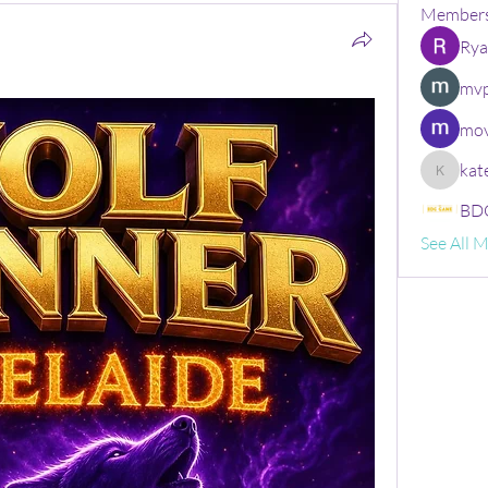
Member
Rya
mvp
mov
kat
kate
BDG
See All 