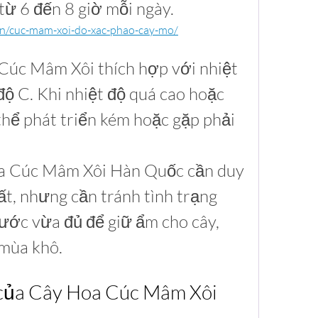
từ 6 đến 8 giờ mỗi ngày.
.vn/cuc-mam-xoi-do-xac-phao-cay-mo/
 Cúc Mâm Xôi thích hợp với nhiệt 
ộ C. Khi nhiệt độ quá cao hoặc 
thể phát triển kém hoặc gặp phải 
a Cúc Mâm Xôi Hàn Quốc cần duy 
ất, nhưng cần tránh tình trạng 
ước vừa đủ để giữ ẩm cho cây, 
 mùa khô.
 của Cây Hoa Cúc Mâm Xôi 