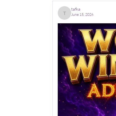
tafka
June 15, 2026
tafka