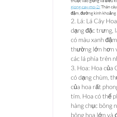
thuộc vào giống và điều ki
giong-cay-mo-2/
 Thân câ
đậm, đường kính khoảng 
2. Lá: Lá Cây Ho
dạng đặc trưng, l
có màu xanh đậm. 
thường lớn hơn v
các lá phía trên 
3. Hoa: Hoa của
có dạng chùm, th
của hoa rất phong
tím. Hoa có thể p
hàng chục bông n
bông hoa lớn và 