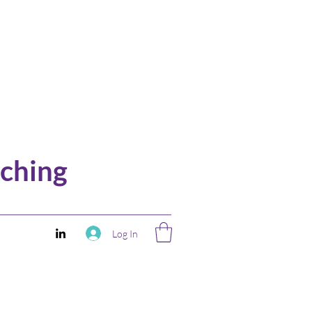
ching
Log In