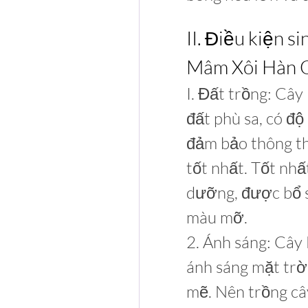
II. Điều kiện 
Mâm Xôi Hàn 
I. Đất trồng: Câ
đất phù sa, có độ
đảm bảo thông th
tốt nhất. Tốt nhấ
dưỡng, được bổ s
màu mỡ.
2. Ánh sáng: Câ
ánh sáng mặt trời
mẽ. Nên trồng câ