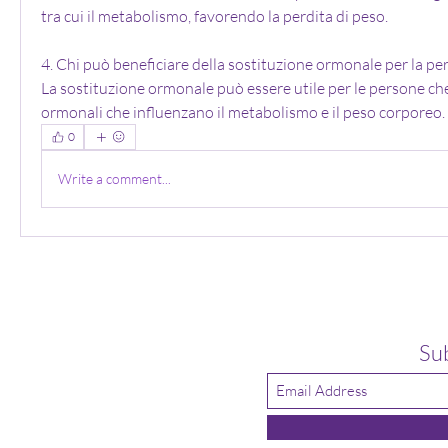
tra cui il metabolismo, favorendo la perdita di peso.
4. Chi può beneficiare della sostituzione ormonale per la per
La sostituzione ormonale può essere utile per le persone che 
ormonali che influenzano il metabolismo e il peso corporeo. 
0
Write a comment...
Su