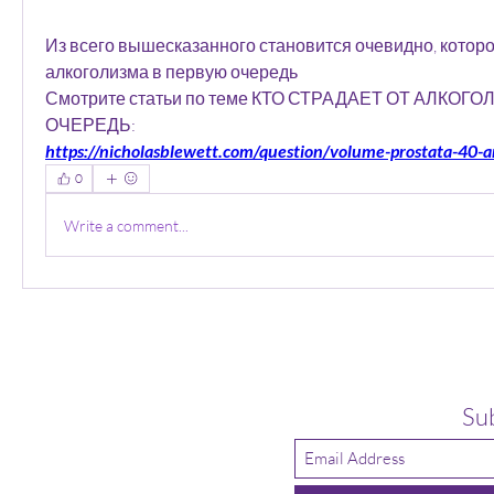
Из всего вышесказанного становится очевидно, которое
алкоголизма в первую очередь 
Смотрите статьи по теме КТО СТРАДАЕТ ОТ АЛКОГ
ОЧЕРЕДЬ:
https://nicholasblewett.com/question/volume-prostata-40-a
0
Write a comment...
Su