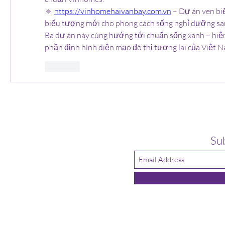
🔸 
https://vinhomehaivanbay.com.vn
 – Dự án ven bi
biểu tượng mới cho phong cách sống nghỉ dưỡng sa
Ba dự án này cùng hướng tới chuẩn sống xanh – hiện 
phần định hình diện mạo đô thị tương lai của Việt N
Like
Su