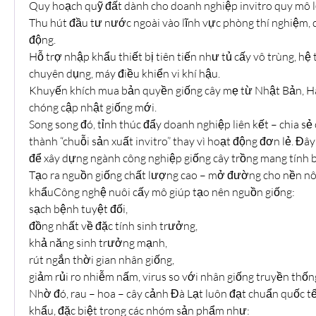
Quy hoạch quỹ đất dành cho doanh nghiệp invitro quy mô 
Thu hút đầu tư nước ngoài vào lĩnh vực phòng thí nghiệm, d
động.
Hỗ trợ nhập khẩu thiết bị tiên tiến như tủ cấy vô trùng, hệ
chuyên dụng, máy điều khiển vi khí hậu.
Khuyến khích mua bản quyền giống cây mẹ từ Nhật Bản, Hà 
chóng cập nhật giống mới.
Song song đó, tỉnh thúc đẩy doanh nghiệp liên kết – chia s
thành “chuỗi sản xuất invitro” thay vì hoạt động đơn lẻ. Đây
để xây dựng ngành công nghiệp giống cây trồng mang tính 
Tạo ra nguồn giống chất lượng cao – mở đường cho nền nô
khẩuCông nghệ nuôi cấy mô giúp tạo nên nguồn giống:
sạch bệnh tuyệt đối,
đồng nhất về đặc tính sinh trưởng,
khả năng sinh trưởng mạnh,
rút ngắn thời gian nhân giống,
giảm rủi ro nhiễm nấm, virus so với nhân giống truyền thốn
Nhờ đó, rau – hoa – cây cảnh Đà Lạt luôn đạt chuẩn quốc tế,
khẩu, đặc biệt trong các nhóm sản phẩm như: