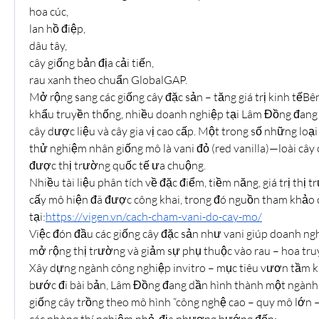
hoa cúc,
lan hồ điệp,
dâu tây,
cây giống bản địa cải tiến,
rau xanh theo chuẩn GlobalGAP.
Mở rộng sang các giống cây đặc sản – tăng giá trị kinh tếB
khẩu truyền thống, nhiều doanh nghiệp tại Lâm Đồng đang 
cây dược liệu và cây gia vị cao cấp. Một trong số những loại
thử nghiệm nhân giống mô là vani đỏ (red vanilla)—loài cây có 
được thị trường quốc tế ưa chuộng.
Nhiều tài liệu phân tích về đặc điểm, tiềm năng, giá trị thị t
cấy mô hiện đã được công khai, trong đó nguồn tham khảo ch
tại:
https://vigen.vn/cach-cham-vani-do-cay-mo/
Việc đón đầu các giống cây đặc sản như vani giúp doanh ng
mở rộng thị trường và giảm sự phụ thuộc vào rau – hoa tru
Xây dựng ngành công nghiệp invitro – mục tiêu vươn tầm
bước đi bài bản, Lâm Đồng đang dần hình thành một ngành 
giống cây trồng theo mô hình “công nghệ cao – quy mô lớn – 
các phòng thí nghiệm nhỏ, địa phương hướng đến: