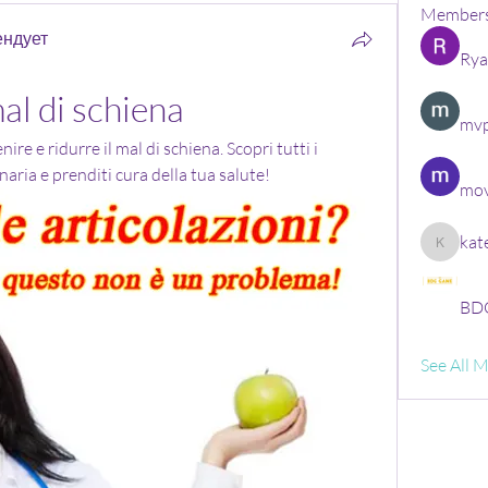
Member
ендует
Rya
al di schiena
mvp
re e ridurre il mal di schiena. Scopri tutti i 
naria e prenditi cura della tua salute!
mov
kat
kate
BDG
See All 