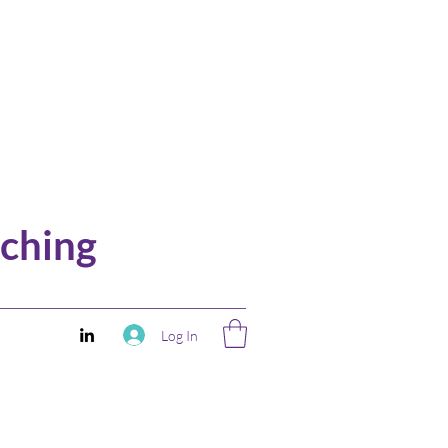
ching
Log In