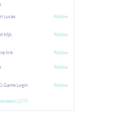
s
n Lucas
Follow
t kfjb
Follow
ie link
Follow
e
Follow
 Game Login
Follow
Members (177)