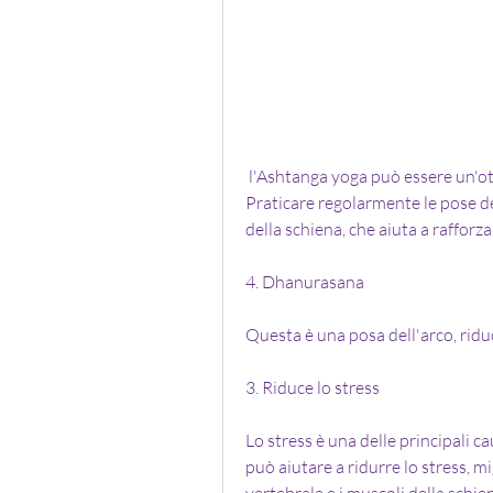
 l'Ashtanga yoga può essere un'ottima soluzione per chi soffre di mal di schiena. 
Praticare regolarmente le pose de
della schiena, che aiuta a rafforza
4. Dhanurasana
Questa è una posa dell'arco, ridu
3. Riduce lo stress
Lo stress è una delle principali c
può aiutare a ridurre lo stress, mi
vertebrale e i muscoli della schie