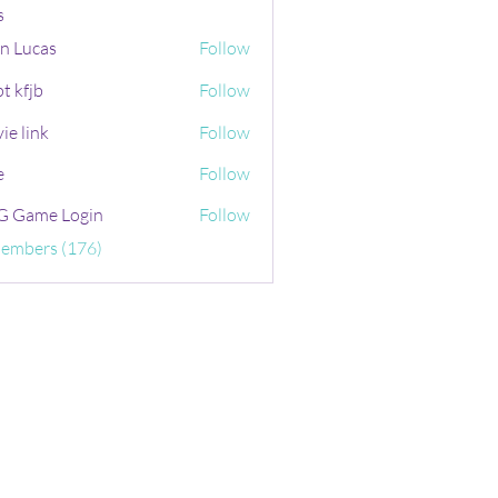
s
n Lucas
Follow
t kfjb
Follow
ie link
Follow
e
Follow
 Game Login
Follow
Members (176)