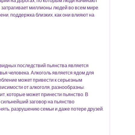
арий на дорогах, по которым люди начинают 
я затрагивает миллионы людей во всем мире. 
ени, поддержка близких, как они влияют на 
видных последствий пьянства является 
ья человека. Алкоголь является ядом для 
ебление может привести к серьезным 
исимости от алкоголя, разнообразны: 
т, которые может принести пьянство. В 
сильнейший заговор на пьянство 
ять, разрушению семьи и даже потере друзей.