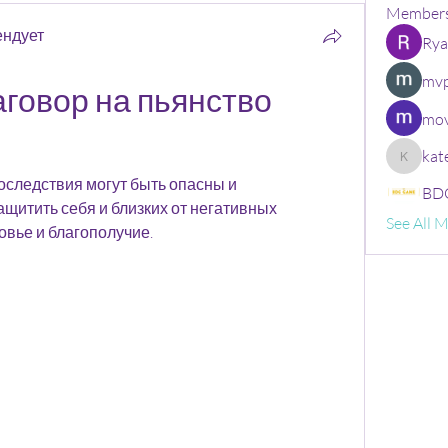
Member
ендует
Rya
mvp
овор на пьянство 
mov
kat
kate
оследствия могут быть опасны и 
BDG
ащитить себя и близких от негативных 
See All 
овье и благополучие.