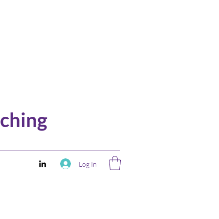
ching
Log In