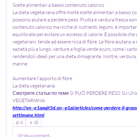
Scelte alimentari a basso contenuto calorico
La dieta vegetariana offre molte scelte alimentari a basso co
possono aiutare a perdere peso. Frutta e verdura fresca son
contenuto calorico ma ricche di nutrienti, legumi, è importa
equilibrate per evitare un eccesso di calorie. È possibile che 
vegetariani, tende ad essere ricca di fibre. Le fibre aiutano 
sazietà più a lungo, verdure a foglia verde scuro, come i carboi
rendendoli ideali per una dieta dimagrante. Inoltre, verdura, 
marine.
Aumentare l'apporto di fibre
La dieta vegetariana 
Смотрите статьи по теме SI PUÒ PERDERE PESO SU UNA
VEGETARIANA:
http://xn--e1aaqjt5d.xn--p1ai/articles/come-perdere-il-grass
settimane.html
0
Write a comment...