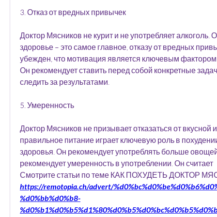
3. Отказ от вредных привычек
Доктор Мясников не курит и не употребляет алкоголь. О
здоровье – это самое главное, отказу от вредных привы
убежден, что мотивация является ключевым фактором 
Он рекомендует ставить перед собой конкретные задач
следить за результатами.
5. Умеренность
Доктор Мясников не призывает отказаться от вкусной и 
правильное питание играет ключевую роль в похудени
здоровья. Он рекомендует употреблять больше овощей 
рекомендует умеренность в употреблении. Он считает 
Смотрите статьи по теме КАК ПОХУДЕТЬ ДОКТОР М
https://remotopia.ch/advert/%d0%bc%d0%be%d0%b6%d
%d0%bb%d0%b8-
%d0%b1%d0%b5%d1%80%d0%b5%d0%bc%d0%b5%d0%