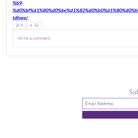
%b9-
%d0%bf%d1%80%d0%be%d1%82%d0%b0%d1%80%d0%b
tdhwe/
0
Write a comment...
Su