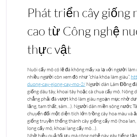
Phát triển cây giống 
cao từ Công nghệ nuô
thực vật
Nuôi cấy mô có lẽ đã không mấy xa lạ với người làm 
nhiều người còn xem đó như “chìa khóa làm giàu”. 
ht
duong-cay-giong-cay-mo-2/
 Người dân Lâm Đồng đã 
giống dâu tây, khoai tây hoặc cà chua cấy mô. Nông d
chẳng phải đã vượt khó làm giàu ngoạn mục nhờ dượ
lăng, tam thất, sâm…). Người dân miền sông nước Tâ
chuyển đổi một diện tích lớn trồng cây hoa màu và ăn
giống truyền thống thành cây giống cấy mô (hoa lan, 
long cấy mô, khoai lang cấy mô…).
Nhờ hiệu quả tối ưu mà công nghệ này gây tiếng tă