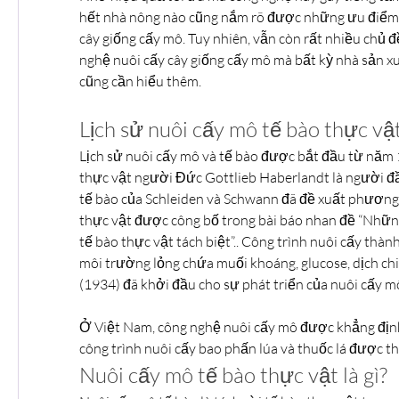
hết nhà nông nào cũng nắm rõ được những ưu điểm v
cây giống cấy mô. Tuy nhiên, vẫn còn rất nhiều chủ đ
nghệ nuôi cấy cây giống cấy mô mà bất kỳ nhà sản x
cũng cần hiểu thêm.
Lịch sử nuôi cấy mô tế bào thực vậ
Lịch sử nuôi cấy mô và tế bào được bắt đầu từ năm 19
thực vật người Đức Gottlieb Haberlandt là người đầ
tế bào của Schleiden và Schwann đã đề xuất phương 
thực vật được công bố trong bài báo nhan đề “Nhữn
tế bào thực vật tách biệt”.. Công trình nuôi cấy thành
môi trường lỏng chứa muối khoáng, glucose, dịch ch
(1934) đã khởi đầu cho sự phát triển của nuôi cấy m
Ở Việt Nam, công nghệ nuôi cấy mô được khẳng định
công trình nuôi cấy bao phấn lúa và thuốc lá được 
Nuôi cấy mô tế bào thực vật là gì?