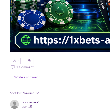
0
1 Comment
Write a comment...
Sort by:
Newest
boonsnake3
Jun 15