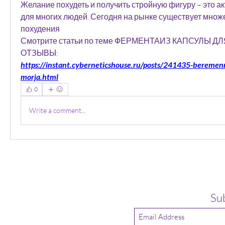
Желание похудеть и получить стройную фигуру – это а
для многих людей. Сегодня на рынке существует множе
похудения 
Смотрите статьи по теме ФЕРМЕНТАИЗ КАПСУЛЫ Д
ОТЗЫВЫ:
https://instant.cyberneticshouse.ru/posts/241435-bereme
morja.html
0
Write a comment...
Su