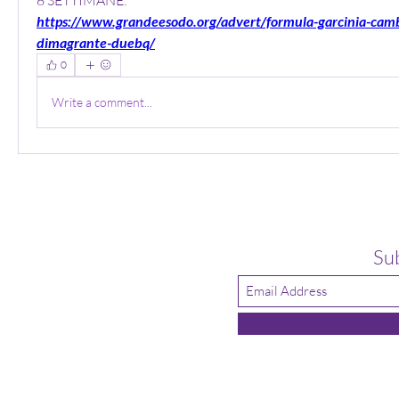
https://www.grandeesodo.org/advert/formula-garcinia-cam
dimagrante-duebq/
0
Write a comment...
Su