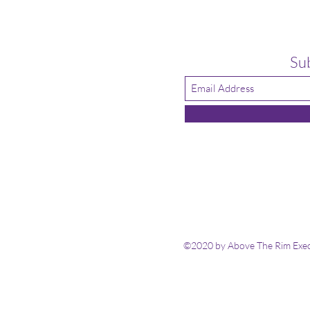
Su
©2020 by Above The Rim Execu