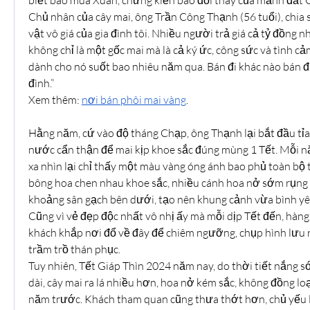
Chủ nhân của cây mai, ông Trần Công Thạnh (56 tuổi), chia s
vật vô giá của gia đình tôi. Nhiều người trả giá cả tỷ đồng 
không chỉ là một gốc mai mà là cả ký ức, công sức và tình cảm 
dành cho nó suốt bao nhiêu năm qua. Bán đi khác nào bán đi 
đình.”
Xem thêm: 
nơi bán phôi mai vàng
.
Hằng năm, cứ vào độ tháng Chạp, ông Thạnh lại bắt đầu tỉa 
nước cẩn thận để mai kịp khoe sắc đúng mùng 1 Tết. Mỗi nă
xa nhìn lại chỉ thấy một màu vàng óng ánh bao phủ toàn bộ tá
bông hoa chen nhau khoe sắc, nhiều cánh hoa nở sớm rụng 
khoảng sân gạch bên dưới, tạo nên khung cảnh vừa bình yên
Cũng vì vẻ đẹp độc nhất vô nhị ấy mà mỗi dịp Tết đến, hàng
khách khắp nơi đổ về đây để chiêm ngưỡng, chụp hình lưu n
trầm trồ thán phục.
Tuy nhiên, Tết Giáp Thìn 2024 năm nay, do thời tiết nắng s
dài, cây mai ra lá nhiều hơn, hoa nở kém sắc, không đồng lo
năm trước. Khách tham quan cũng thưa thớt hơn, chủ yếu l