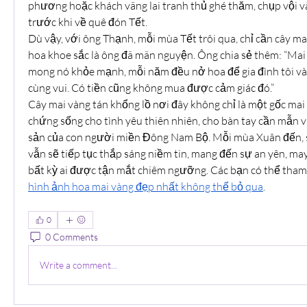
phương hoặc khách vãng lai tranh thủ ghé thăm, chụp vội và
trước khi về quê đón Tết.
Dù vậy, với ông Thạnh, mỗi mùa Tết trôi qua, chỉ cần cây mai
hoa khoe sắc là ông đã mãn nguyện. Ông chia sẻ thêm: “Mai và
mong nó khỏe mạnh, mỗi năm đều nở hoa để gia đình tôi và
cùng vui. Có tiền cũng không mua được cảm giác đó.”
Cây mai vàng tán khổng lồ nơi đây không chỉ là một gốc mai 
chứng sống cho tình yêu thiên nhiên, cho bàn tay cần mẫn và
sản của con người miền Đông Nam Bộ. Mỗi mùa Xuân đến, sắ
vẫn sẽ tiếp tục thắp sáng niềm tin, mang đến sự an yên, ma
bất kỳ ai được tận mắt chiêm ngưỡng. Các bạn có thể tham
hình ảnh hoa mai vàng đẹp nhất không thể bỏ qua
.
0
0 Comments
Write a comment...