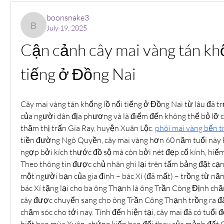
boonsnake3
July 19, 2025
boonsnake3
Cận cảnh cây mai vàng tán khổ
tiếng ở Đồng Nai
Cây mai vàng tán khổng lồ nổi tiếng ở Đồng Nai từ lâu đã t
của người dân địa phương và là điểm đến không thể bỏ lỡ c
thăm thị trấn Gia Ray, huyện Xuân Lộc. 
phôi mai vàng bến t
tiền đường Ngô Quyền, cây mai vàng hơn 60 năm tuổi này k
ngợp bởi kích thước đồ sộ mà còn bởi nét đẹp cổ kính, hiếm
Theo thông tin được chủ nhân ghi lại trên tấm bảng đặt cạn
một người bạn của gia đình – bác Xí (đã mất) – trồng từ n
bác Xí tặng lại cho ba ông Thạnh là ông Trần Công Định chă
cây được chuyển sang cho ông Trần Công Thạnh trồng ra đất 
chăm sóc cho tới nay. Tính đến hiện tại, cây mai đã có tuổi đ
biết bao mùa Xuân, chứng kiến bao đổi thay của mảnh đất G