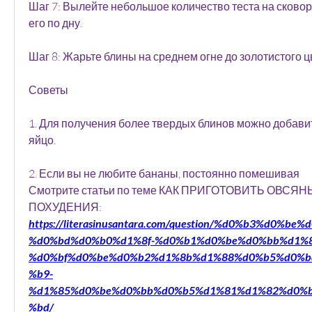
Шаг 7: Вылейте небольшое количество теста на сковор
его по дну.
Шаг 8: Жарьте блины на среднем огне до золотистого цв
Советы
1. Для получения более твердых блинов можно добавит
яйцо.
2. Если вы не любите бананы, постоянно помешивая 
Смотрите статьи по теме КАК ПРИГОТОВИТЬ ОВСЯ
ПОХУДЕНИЯ:
https://literasinusantara.com/question/%d0%b3%d0%
%d0%bd%d0%b0%d1%8f-%d0%b1%d0%be%d0%bb%d1%8
%d0%bf%d0%be%d0%b2%d1%8b%d1%88%d0%b5%d0%b
%b9-
%d1%85%d0%be%d0%bb%d0%b5%d1%81%d1%82%d0%
%bd/