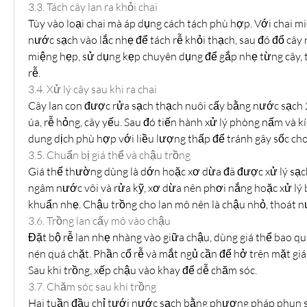
3.3. Tách cây lan ra khỏi chai
Tùy vào loại chai mà áp dụng cách tách phù hợp. Với chai mi
nước sạch vào lắc nhẹ để tách rễ khỏi thạch, sau đó đổ cây 
miệng hẹp, sử dụng kẹp chuyên dụng để gắp nhẹ từng cây, t
rễ.
3.4. Xử lý cây sau khi ra chai
Cây lan con được rửa sạch thạch nuôi cấy bằng nước sạch 2–
úa, rễ hỏng, cây yếu. Sau đó tiến hành xử lý phòng nấm và kíc
dung dịch phù hợp với liều lượng thấp để tránh gây sốc cho
3.5. Chuẩn bị giá thể và chậu trồng
Giá thể thường dùng là dớn hoặc xơ dừa đã được xử lý sạ
ngâm nước vôi và rửa kỹ, xơ dừa nên phơi nắng hoặc xử lý b
khuẩn nhẹ. Chậu trồng cho lan mô nên là chậu nhỏ, thoát n
3.6. Trồng lan cấy mô vào chậu
Đặt bộ rễ lan nhẹ nhàng vào giữa chậu, dùng giá thể bao q
nén quá chặt. Phần cổ rễ và mắt ngủ cần để hở trên mặt giá 
Sau khi trồng, xếp chậu vào khay để dễ chăm sóc.
3.7. Chăm sóc sau khi trồng
Hai tuần đầu chỉ tưới nước sạch bằng phương pháp phun s