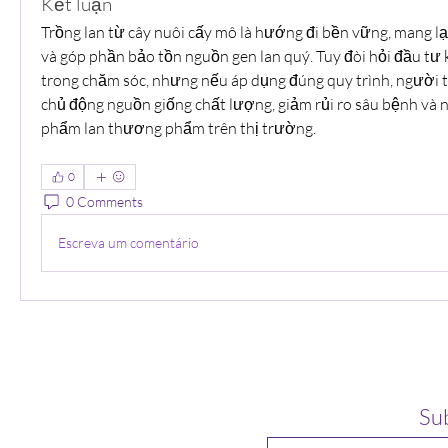
Kết luận
Trồng lan từ cây nuôi cấy mô là hướng đi bền vững, mang lại
và góp phần bảo tồn nguồn gen lan quý. Tuy đòi hỏi đầu tư kỹ
trong chăm sóc, nhưng nếu áp dụng đúng quy trình, người t
chủ động nguồn giống chất lượng, giảm rủi ro sâu bệnh và nâ
phẩm lan thương phẩm trên thị trường.
0
0 Comments
Escreva um comentário
Su