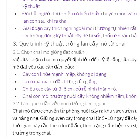
kỹ thuật.
Đòi hỏi người thực hiện có kiến thức chuyên môn và k
lan con sau khi ra chai.
Giai đoạn cây thích nghi ngoài môi trường tự nhiên rấ
sóc không đúng kỹ thuật cây dễ bị sốc, thối rễ hoặc chậ
3. Quy trình kỹ thuật trồng lan cấy mô từ chai
3.1. Chọn chai mô giống đạt chuẩn
Việc lựa chọn chai mô quyết định lớn đến tỷ lệ sống của cây
mô đạt yêu cầu cần đảm bảo:
Cây con khỏe mạnh, mập, không dị dạng.
Lá có màu xanh đặc trưng của giống.
Chiều cao cây từ 3–5 cm, bộ rễ hình thành rõ.
Chai còn môi trường nuôi cấy, không nhiễm nấm, không
3.2. Làm quen dần với môi trường bên ngoài
Chai mô được chuyển từ phòng nuôi cấy ra khu vực vườn ư
và nắng nhẹ. Giữ nguyên cây trong chai từ 5–10 ngày để cây 
thời gian này cần theo dõi độ ẩm, tình trạng nấm bệnh và sự
trường trong chai.