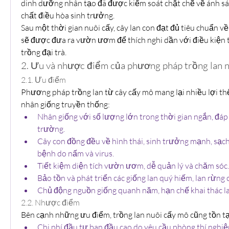
dinh dưỡng nhân tạo đã được kiểm soát chặt chẽ về ánh sán
chất điều hòa sinh trưởng.
Sau một thời gian nuôi cấy, cây lan con đạt đủ tiêu chuẩn về c
sẽ được đưa ra vườn ươm để thích nghi dần với điều kiện t
trồng đại trà.
2. Ưu và nhược điểm của phương pháp trồng lan 
2.1. Ưu điểm
Phương pháp trồng lan từ cây cấy mô mang lại nhiều lợi thế 
nhân giống truyền thống:
Nhân giống với số lượng lớn trong thời gian ngắn, đáp 
trường.
Cây con đồng đều về hình thái, sinh trưởng mạnh, sạch b
bệnh do nấm và virus.
Tiết kiệm diện tích vườn ươm, dễ quản lý và chăm sóc.
Bảo tồn và phát triển các giống lan quý hiếm, lan rừng có
Chủ động nguồn giống quanh năm, hạn chế khai thác la
2.2. Nhược điểm
Bên cạnh những ưu điểm, trồng lan nuôi cấy mô cũng tồn tạ
Chi phí đầu tư ban đầu cao do yêu cầu phòng thí nghiệm,