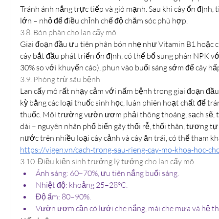
Tránh ánh nắng trực tiếp và gió mạnh. Sau khi cây ổn định, t
lớn – nhỏ để điều chỉnh chế độ chăm sóc phù hợp.
3.8. Bón phân cho lan cấy mô
Giai đoạn đầu ưu tiên phân bón nhẹ như Vitamin B1 hoặc ch
cây bắt đầu phát triển ổn định, có thể bổ sung phân NPK vớ
30% so với khuyến cáo), phun vào buổi sáng sớm để cây hấp
3.9. Phòng trừ sâu bệnh
Lan cấy mô rất nhạy cảm với nấm bệnh trong giai đoạn đầu
kỳ bằng các loại thuốc sinh học, luân phiên hoạt chất để tr
thuốc. Môi trường vườn ươm phải thông thoáng, sạch sẽ, 
dài – nguyên nhân phổ biến gây thối rễ, thối thân, tương t
https://vigen.vn/cach-trong-sau-rieng-cay-mo-khoa-hoc-ch
3.10. Điều kiện sinh trưởng lý tưởng cho lan cấy mô
Ánh sáng: 60–70%, ưu tiên nắng buổi sáng.
Nhiệt độ: khoảng 25–28°C.
Độ ẩm: 80–90%.
Vườn ươm cần có lưới che nắng, mái che mưa và hệ thố