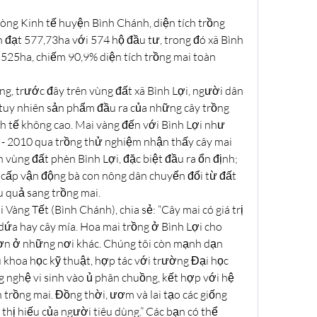
ng Kinh tế huyện Bình Chánh, diện tích trồng 
 đạt 577,73ha với 574 hộ đầu tư, trong đó xã Bình 
 525ha, chiếm 90,9% diện tích trồng mai toàn 
, trước đây trên vùng đất xã Bình Lợi, người dân 
 tuy nhiên sản phẩm đầu ra của những cây trồng 
h tế không cao. Mai vàng đến với Bình Lợi như 
- 2010 qua trồng thử nghiệm nhận thấy cây mai 
n vùng đất phèn Bình Lợi, đặc biệt đầu ra ổn định; 
cấp vận động bà con nông dân chuyển đổi từ đất 
u quả sang trồng mai.
àng Tết (Bình Chánh), chia sẻ: “Cây mai có giá trị 
 dứa hay cây mía. Hoa mai trồng ở Bình Lợi cho 
ơn ở những nơi khác. Chúng tôi còn mạnh dạn 
khoa học kỹ thuật, hợp tác với trường Đại học 
nghệ vi sinh vào ủ phân chuồng, kết hợp với hệ 
 trồng mai. Đồng thời, ươm và lai tạo các giống 
hị hiếu của người tiêu dùng.” Các bạn có thể 