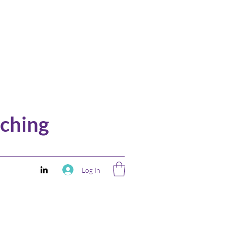
ching
Log In