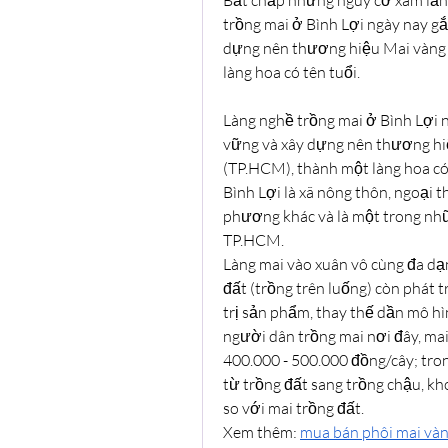
trồng mai ở Bình Lợi ngày nay gắ
dựng nên thương hiệu Mai vàng 
làng hoa có tên tuổi.
Làng nghề trồng mai ở Bình Lợi n
vững và xây dựng nên thương hi
(TP.HCM), thành một làng hoa có 
Bình Lợi là xã nông thôn, ngoại t
phương khác và là một trong nhữ
TP.HCM.
Làng mai vào xuân vô cùng đa dạ
đất (trồng trên luống) còn phát t
trị sản phẩm, thay thế dần mô h
người dân trồng mai nơi đây, mai 
400.000 - 500.000 đồng/cây; tron
từ trồng đất sang trồng chậu, kho
so với mai trồng đất.
Xem thêm: 
mua bán phôi mai và