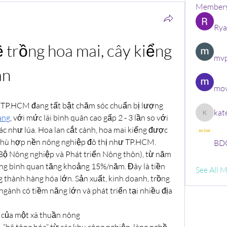
Member
Rya
trồng hoa mai, cây kiểng 
mvp
ân
mov
 TP.HCM đang tất bật chăm sóc chuẩn bị lượng 
kat
àng
, với mức lãi bình quân cao gấp 2 - 3 lần so với 
kate
c như lúa. Hoa lan cắt cành, hoa mai kiểng được 
 phù hợp nền nông nghiệp đô thị như TP.HCM.
BDG
ộ Nông nghiệp và Phát triển Nông thôn), từ năm 
ểng bình quan tăng khoảng 15%/năm. Đây là tiền 
See All 
g thành hàng hóa lớn. Sản xuất, kinh doanh, trồng 
ngành có tiềm năng lớn và phát triển tại nhiều địa 
 của một xã thuần nông
“bê tông hóa” từ các khu công nghiệp, làng nghề 