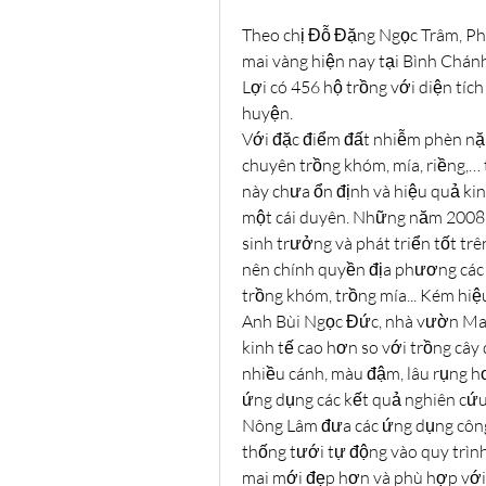
Theo chị Đỗ Đặng Ngọc Trâm, Phò
mai vàng hiện nay tại Bình Chánh
Lợi có 456 hộ trồng với diện tích
huyện.
Với đặc điểm đất nhiễm phèn nặng
chuyên trồng khóm, mía, riềng,…
này chưa ổn định và hiệu quả kin
một cái duyên. Những năm 2008 
sinh trưởng và phát triển tốt trê
nên chính quyền địa phương các 
trồng khóm, trồng mía... Kém hiệ
Anh Bùi Ngọc Đức, nhà vườn Mai V
kinh tế cao hơn so với trồng cây
nhiều cánh, màu đậm, lâu rụng h
ứng dụng các kết quả nghiên cứu 
Nông Lâm đưa các ứng dụng công 
thống tưới tự động vào quy trình
mai mới đẹp hơn và phù hợp với t