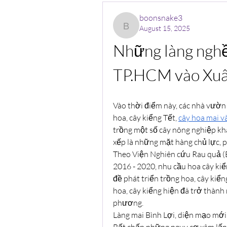
boonsnake3
August 15, 2025
boonsnake3
Những làng nghề 
TP.HCM vào Xu
Vào thời điểm này, các nhà vườn
hoa, cây kiểng Tết, 
cây hoa mai v
trồng một số cây nông nghiệp khá
xếp là những mặt hàng chủ lực,
Theo Viện Nghiên cứu Rau quả (B
2016 - 2020, nhu cầu hoa cây ki
đề phát triển trồng hoa, cây kiển
hoa, cây kiểng hiện đã trở thành 
phương.
Làng mai Bình Lợi, diện mạo mới
Bất chấp những nguy cơ xâm lấn, 