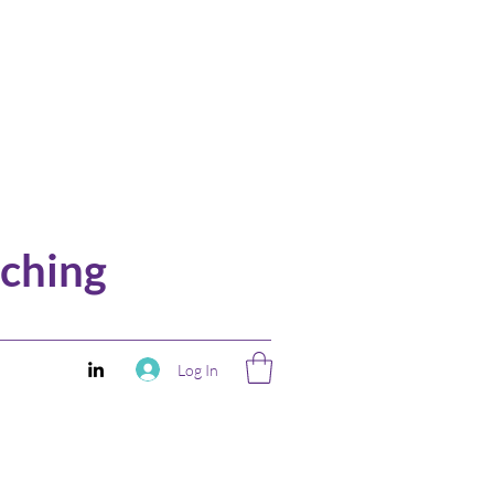
ching
Log In