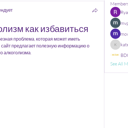
Member
ендует
Rya
mvp
олизм как избавиться
mov
ьезная проблема, которая может иметь 
kat
 сайт предлагает полезную информацию о 
kate
го алкоголизма.
BDG
See All 