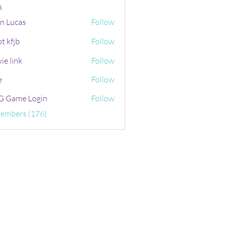
s
n Lucas
Follow
t kfjb
Follow
ie link
Follow
e
Follow
 Game Login
Follow
Members (176)