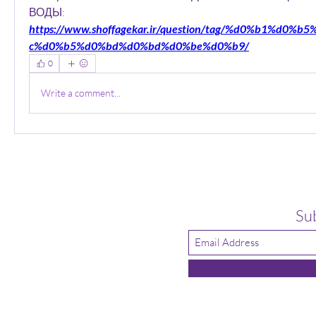
ВОДЫ:
https://www.shoffagekar.ir/question/tag/%d0%b1%d0
c%d0%b5%d0%bd%d0%bd%d0%be%d0%b9/
0
Write a comment...
Su