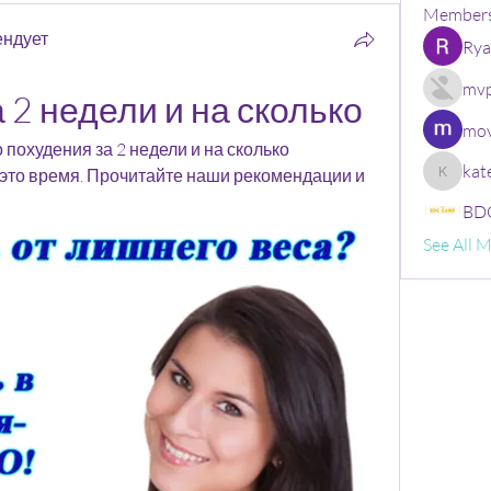
Member
ендует
Rya
mvp
а 2 недели и на сколько
mov
 похудения за 2 недели и на сколько 
kat
это время. Прочитайте наши рекомендации и 
kate
BDG
See All 