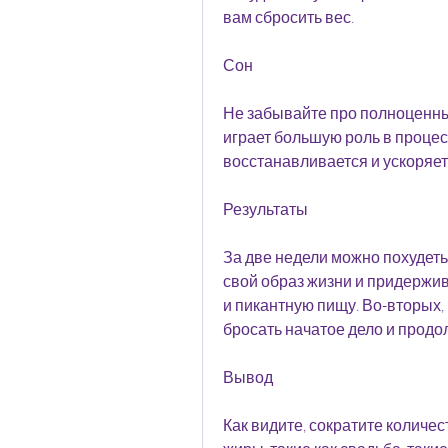
вам сбросить вес.
Сон
Не забывайте про полноценный
играет большую роль в процес
восстанавливается и ускоряе
Результаты
За две недели можно похудеть 
свой образ жизни и придержив
и пикантную пищу. Во-вторых, 
бросать начатое дело и продол
Вывод
Как видите, сократите количес