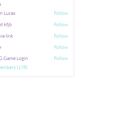
s
n Lucas
Follow
t kfjb
Follow
ie link
Follow
e
Follow
 Game Login
Follow
Members (178)