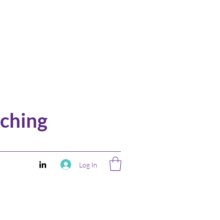
ching
Log In