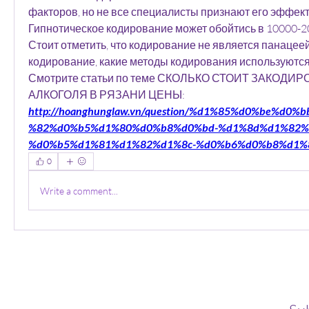
факторов, но не все специалисты признают его эффект
Гипнотическое кодирование может обойтись в 10000-20
Стоит отметить, что кодирование не является панацеей
кодирование, какие методы кодирования используются 
Смотрите статьи по теме СКОЛЬКО СТОИТ ЗАКОДИР
АЛКОГОЛЯ В РЯЗАНИ ЦЕНЫ:
http://hoanghunglaw.vn/question/%d1%85%d0%be%d0
%82%d0%b5%d1%80%d0%b8%d0%bd-%d1%8d%d1%82%
%d0%b5%d1%81%d1%82%d1%8c-%d0%b6%d0%b8%d1%
0
Write a comment...